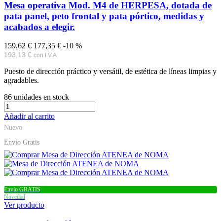
Mesa operativa Mod. M4 de HERPESA, dotada de
pata panel, peto frontal y pata pórtico, medidas y
acabados a elegir.
159,62 €
177,35 €
-10 %
193,13 €
con I.V.A
Puesto de dirección práctico y versátil, de estética de líneas limpias y
agradables.
86
unidades en stock
Añadir al carrito
Nuevo
Envío Gratis
Envío GRATIS
Novedad
Ver producto