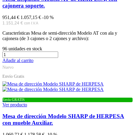
cajonera soporte.
951,44 €
1.057,15 €
-10 %
1.151,24 €
con I.V.A
Características Mesa de semi-dirección Modelo AT con ala y
cajonera (de 3 cajones o 2 cajones y archivo):
96
unidades en stock
Añadir al carrito
Nuevo
Envío Gratis
Envío GRATIS
Ver producto
Mesa de dirección Modelo SHARP de HERPESA
con mueble Auxiliar.
1.060,72 €
1.178,58 €
-10 %