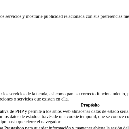
ros servicios y mostrarle publicidad relacionada con sus preferencias me
 los servicios de la tienda, así como para su correcto funcionamiento, p
pciones o servicios que existen en ella.
Propósito
a de PHP y permite a los sitios web almacenar datos de estado serializ
sar los datos de estado a través de una cookie temporal, que se conoc
po hasta que cierre el navegador.
sa Prestashop para guardar información y mantener abierta la sesión del