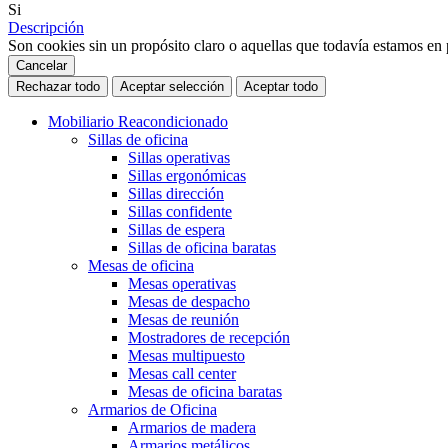
Si
Descripción
Son cookies sin un propósito claro o aquellas que todavía estamos en p
Cancelar
Rechazar todo
Aceptar selección
Aceptar todo
Mobiliario Reacondicionado
Sillas de oficina
Sillas operativas
Sillas ergonómicas
Sillas dirección
Sillas confidente
Sillas de espera
Sillas de oficina baratas
Mesas de oficina
Mesas operativas
Mesas de despacho
Mesas de reunión
Mostradores de recepción
Mesas multipuesto
Mesas call center
Mesas de oficina baratas
Armarios de Oficina
Armarios de madera
Armarios metálicos