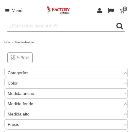
0
Menú
Inicio
>
Muebles de oficina
Filtros
Categorías
Color
Medida ancho
Medida fondo
Medida alto
Precio