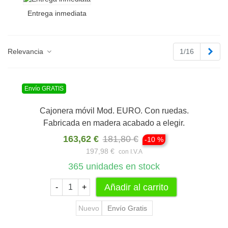
complementos, con
garantía profesional
, stock disponible,
asesoramiento especializado y entrega rápida en muchos
Entrega inmediata
productos.
Compra
muebles de oficina para empresas
con la tranquilidad
de contar con un equipo especializado en mobiliario profesional,
Sigu
Relevancia
1/16
reacondicionamiento, montaje y aprovechamiento de espacios de
trabajo.
Envío GRATIS
Cajonera móvil Mod. EURO. Con ruedas.
Fabricada en madera acabado a elegir.
163,62 €
181,80 €
-10 %
197,98 €
con I.V.A
365
unidades en stock
Añadir al carrito
-
+
Nuevo
Envío Gratis