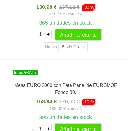
130,98 €
187,12 €
-30 %
158,49 €
con I.V.A
365
unidades en stock
Añadir al carrito
-
+
Nuevo
Envío Gratis
Envío GRATIS
Mesa EURO 2000 con Pata Panel de EUROMOF
Fondo 80.
158,94 €
176,60 €
-10 %
192,32 €
con I.V.A
395
unidades en stock
Añadir al carrito
-
+