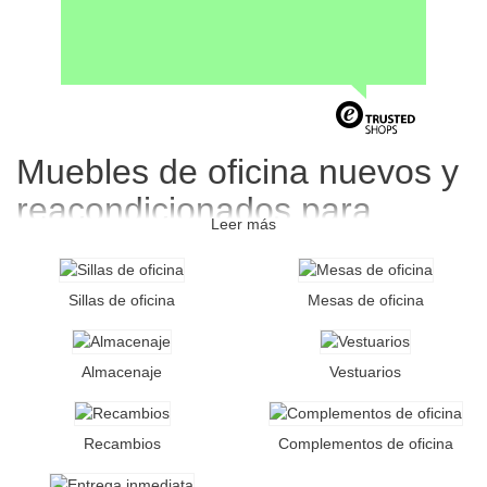
Muebles de oficina nuevos y
reacondicionados para
Leer más
empresas
En
FactoryOficina
encontrarás un amplio catálogo de
muebles
Sillas de oficina
Mesas de oficina
de oficina
para equipar despachos, puestos operativos, salas de
reunión, zonas comunes y oficinas completas. Trabajamos
mobiliario de oficina nuevo y reacondicionado
, con
Almacenaje
Vestuarios
soluciones profesionales para empresas que buscan calidad,
buena imagen, ergonomía y ahorro.
Disponemos de
sillas de oficina ergonómicas
,
mesas de
Recambios
Complementos de oficina
oficina
, armarios, cajoneras, mostradores, taquillas y