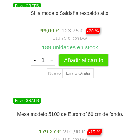
Envío GRATIS
Silla modelo Saldaña respaldo alto.
99,00 €
123,75 €
-20 %
119,79 €
con I.V.A
189
unidades en stock
Añadir al carrito
-
+
Nuevo
Envío Gratis
Envío GRATIS
Mesa modelo 5100 de Euromof 60 cm de fondo.
179,27 €
210,90 €
-15 %
216,91 €
con I.V.A