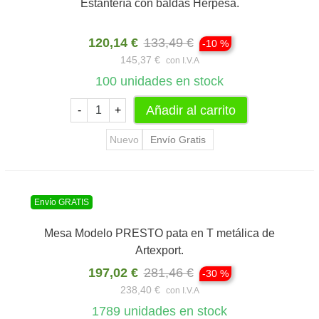
Estantería con baldas Herpesa.
120,14 €
133,49 €
-10 %
145,37 €
con I.V.A
100
unidades en stock
Añadir al carrito
-
+
Nuevo
Envío Gratis
Envío GRATIS
Mesa Modelo PRESTO pata en T metálica de
Artexport.
197,02 €
281,46 €
-30 %
238,40 €
con I.V.A
1789
unidades en stock