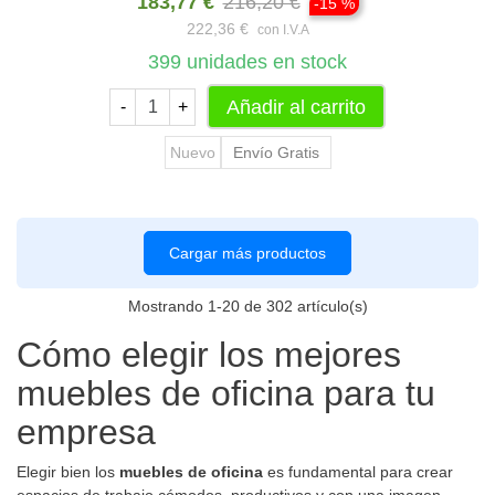
183,77 €
216,20 €
-15 %
222,36 €
con I.V.A
399
unidades en stock
Añadir al carrito
-
+
Nuevo
Envío Gratis
Cargar más productos
Mostrando
1
-20 de 302 artículo(s)
Cómo elegir los mejores
muebles de oficina para tu
empresa
Elegir bien los
muebles de oficina
es fundamental para crear