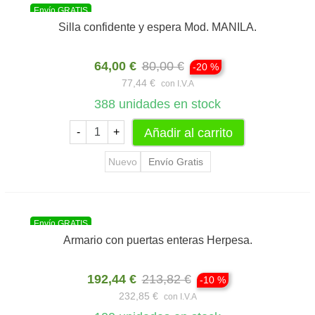
Envío GRATIS
Silla confidente y espera Mod. MANILA.
64,00 €
80,00 €
-20 %
77,44 €
con I.V.A
388
unidades en stock
Añadir al carrito
-
+
Nuevo
Envío Gratis
Envío GRATIS
Armario con puertas enteras Herpesa.
192,44 €
213,82 €
-10 %
232,85 €
con I.V.A