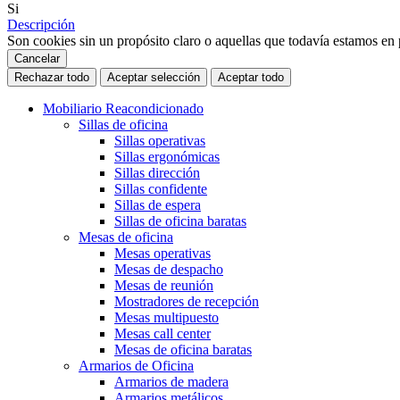
Si
Descripción
Son cookies sin un propósito claro o aquellas que todavía estamos en p
Cancelar
Rechazar todo
Aceptar selección
Aceptar todo
Mobiliario Reacondicionado
Sillas de oficina
Sillas operativas
Sillas ergonómicas
Sillas dirección
Sillas confidente
Sillas de espera
Sillas de oficina baratas
Mesas de oficina
Mesas operativas
Mesas de despacho
Mesas de reunión
Mostradores de recepción
Mesas multipuesto
Mesas call center
Mesas de oficina baratas
Armarios de Oficina
Armarios de madera
Armarios metálicos