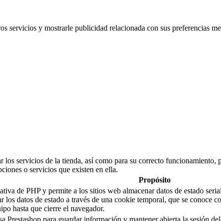
ros servicios y mostrarle publicidad relacionada con sus preferencias me
 los servicios de la tienda, así como para su correcto funcionamiento, p
pciones o servicios que existen en ella.
Propósito
a de PHP y permite a los sitios web almacenar datos de estado serializ
sar los datos de estado a través de una cookie temporal, que se conoc
po hasta que cierre el navegador.
sa Prestashop para guardar información y mantener abierta la sesión del