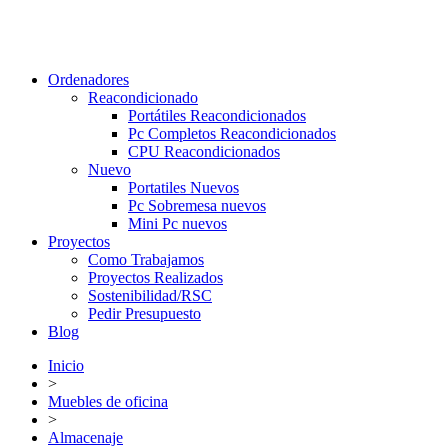
Ordenadores
Reacondicionado
Portátiles Reacondicionados
Pc Completos Reacondicionados
CPU Reacondicionados
Nuevo
Portatiles Nuevos
Pc Sobremesa nuevos
Mini Pc nuevos
Proyectos
Como Trabajamos
Proyectos Realizados
Sostenibilidad/RSC
Pedir Presupuesto
Blog
Inicio
>
Muebles de oficina
>
Almacenaje