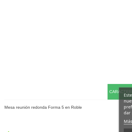
CARACTER
Este
nues
pref
Mesa reunión redonda Forma 5 en Roble
dar 
Más