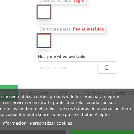
Color estructura:
Negro
Negro
Estructura patas:
Peana metálica
Peana
metálica
Notify me when available
ÍSTICAS
COMENTARIOS
¿POR QUÉ COMPRAR MOBILIARIO R
 sitio web utiliza cookies propias y de terceros para mejorar
tros servicios y mostrarle publicidad relacionada con sus
erencias mediante el análisis de sus hábitos de navegación. Para
su consentimiento sobre su uso pulse el botón Acepto.
 información
Personalizar cookies