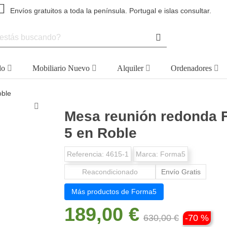
Envíos gratuitos a toda la península. Portugal e islas consultar.
do
Mobiliario Nuevo
Alquiler
Ordenadores
oble
Mesa reunión redonda 
5 en Roble
Referencia:
4615-1
Marca:
Forma5
Reacondicionado
Envío Gratis
Más productos de Forma5
189,00 €
630,00 €
-70 %