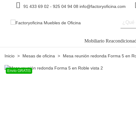
91 433 69 02
-
925 04 94 08
info@factoryoficina.com
Mobiliario Reacondiciona
Inicio
>
Mesas de oficina
>
Mesa reunión redonda Forma 5 en R
Envío GRATIS