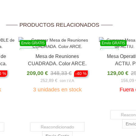
PRODUCTOS RELACIONADOS
Envío GRATIS
Envío GRATIS
Novedad
Ver producto
Ver pr
de
Mesa Operativa ARCE de ACTIU.
Mesa Operati
Pata en T
AC
129,00 €
258,00 €
189,00 €
37
 %
-50 %
156,09 €
228,69 €
con I.V.A
Fuera de stock
Fuera d
Reacondicionado
Reacondi
Envío Gratis
Envío 