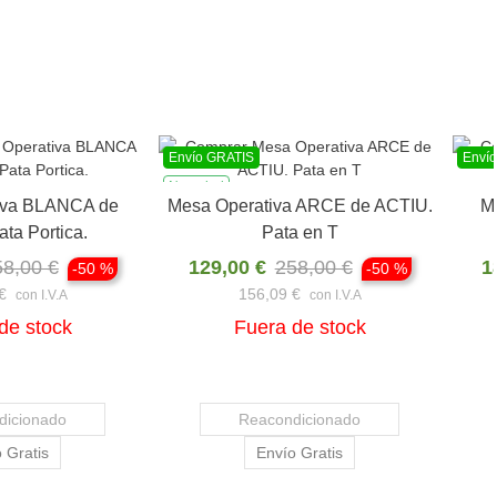
Envío GRATIS
Envío 
Novedad
Noved
oducto
Ver producto
va BLANCA de
Mesa Operativa de FORMA 5.
Mesa 
TIU
Pata Portica
8,00 €
179,00 €
358,00 €
14
-50 %
-50 %
216,59 €
con I.V.A
con I.V.A
e stock
5
unidades en stock
cionado
Gratis
Reacondicionado
Envío Gratis