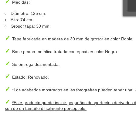
✓
Medidas:
Diámetro: 125 cm.
Alto: 74 cm.
Grosor tapa: 30 mm.
✓
Tapa fabricada en madera de 30 mm de grosor en color Roble.
✓
Base peana metálica tratada con epoxi en color Negro.
✓
Se entrega desmontada.
✓
Estado: Renovado.
✓
*Los acabados mostrados en las fotografías pueden tener una lige
✓
*Este producto puede incluir pequeños desperfectos derivados d
son de un tamaño difícilmente perceptible.