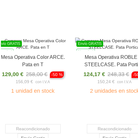
ío GRATIS
Envío GRATIS
vedad
Novedad
Ver producto
Ver producto
Mesa de Reuniones
Mesa Operativa BLANCA 
CUADRADA. Color ARCE.
ACTIU. Pata Portica.
209,00 €
348,33 €
129,00 €
258,00 €
-40 %
-50
252,89 €
156,09 €
con I.V.A
con I.V.A
3
unidades en stock
Fuera de stock
Reacondicionado
Envío Gratis
Reacondicionado
Envío Gratis