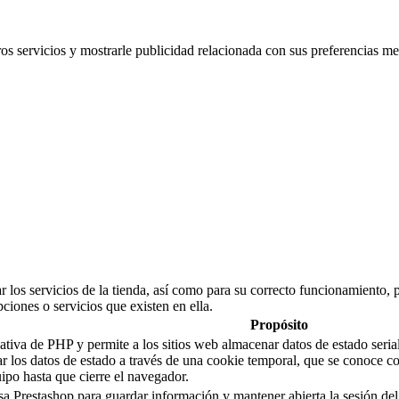
ros servicios y mostrarle publicidad relacionada con sus preferencias me
 los servicios de la tienda, así como para su correcto funcionamiento, p
pciones o servicios que existen en ella.
Propósito
a de PHP y permite a los sitios web almacenar datos de estado serializ
sar los datos de estado a través de una cookie temporal, que se conoc
po hasta que cierre el navegador.
sa Prestashop para guardar información y mantener abierta la sesión del