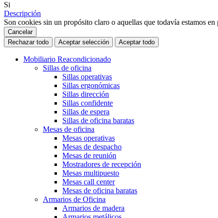
Si
Descripción
Son cookies sin un propósito claro o aquellas que todavía estamos en p
Cancelar
Rechazar todo
Aceptar selección
Aceptar todo
Mobiliario Reacondicionado
Sillas de oficina
Sillas operativas
Sillas ergonómicas
Sillas dirección
Sillas confidente
Sillas de espera
Sillas de oficina baratas
Mesas de oficina
Mesas operativas
Mesas de despacho
Mesas de reunión
Mostradores de recepción
Mesas multipuesto
Mesas call center
Mesas de oficina baratas
Armarios de Oficina
Armarios de madera
Armarios metálicos