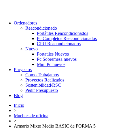
Ordenadores
Reacondicionado
Portátiles Reacondicionados
Pc Completos Reacondicionados
CPU Reacondicionados
Nuevo
Portatiles Nuevos
Pc Sobremesa nuevos
Mini Pc nuevos
Proyectos
Como Trabajamos
Proyectos Realizados
Sostenibilidad/RSC
Pedir Presupuesto
Blog
Inicio
>
Muebles de oficina
>
Armario Mixto Medio BASIC de FORMA 5