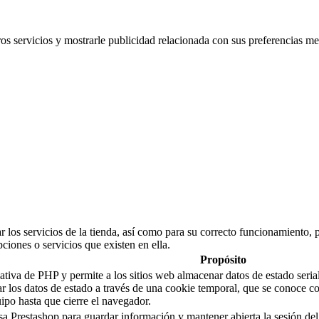
ros servicios y mostrarle publicidad relacionada con sus preferencias me
 los servicios de la tienda, así como para su correcto funcionamiento, p
pciones o servicios que existen en ella.
Propósito
a de PHP y permite a los sitios web almacenar datos de estado serializ
sar los datos de estado a través de una cookie temporal, que se conoc
po hasta que cierre el navegador.
sa Prestashop para guardar información y mantener abierta la sesión del