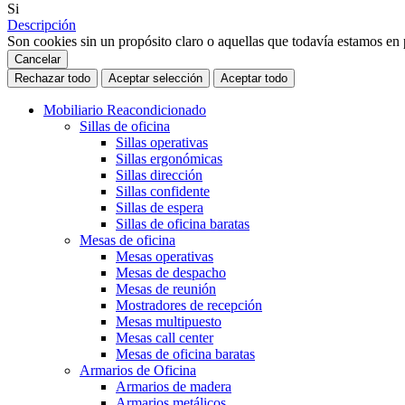
Si
Descripción
Son cookies sin un propósito claro o aquellas que todavía estamos en p
Cancelar
Rechazar todo
Aceptar selección
Aceptar todo
Mobiliario Reacondicionado
Sillas de oficina
Sillas operativas
Sillas ergonómicas
Sillas dirección
Sillas confidente
Sillas de espera
Sillas de oficina baratas
Mesas de oficina
Mesas operativas
Mesas de despacho
Mesas de reunión
Mostradores de recepción
Mesas multipuesto
Mesas call center
Mesas de oficina baratas
Armarios de Oficina
Armarios de madera
Armarios metálicos