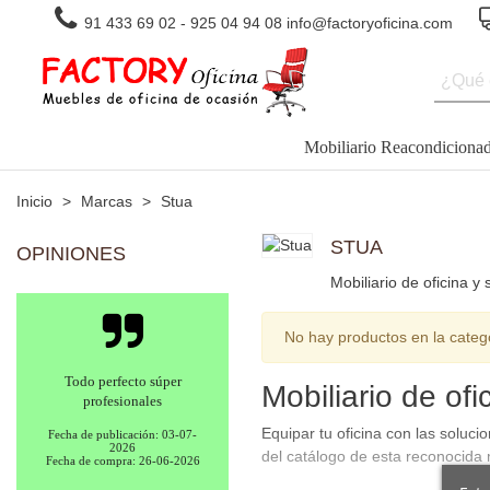
91 433 69 02
-
925 04 94 08
info@factoryoficina.com
Mobiliario Reacondiciona
Inicio
>
Marcas
>
Stua
STUA
OPINIONES
Mobiliario de oficina y 
No hay productos en la categ
Todo perfecto súper
Mobiliario de of
profesionales
Equipar tu oficina con las soluc
Fecha de publicación: 03-07-
2026
del catálogo de esta reconocida
Fecha de compra: 26-06-2026