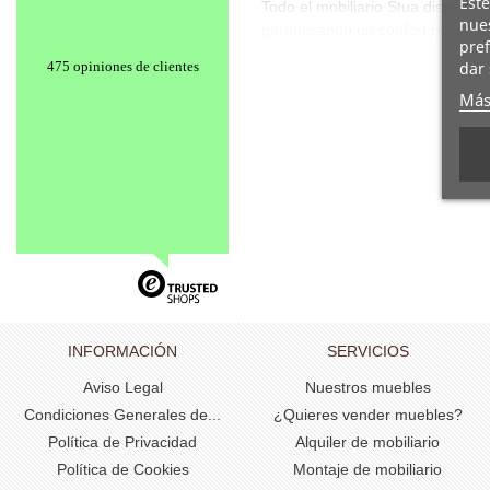
Este
Todo el mobiliario Stua disponib
nues
garantizando un confort postural
pref
dar 
475 opiniones de clientes
Más
INFORMACIÓN
SERVICIOS
Aviso Legal
Nuestros muebles
Condiciones Generales de...
¿Quieres vender muebles?
Política de Privacidad
Alquiler de mobiliario
Política de Cookies
Montaje de mobiliario