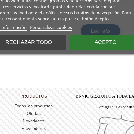
 sitio web utiliza cookies propias y de terceros para mejorar
le en nuestra tienda responde a rigurosos estándares de ergonomía y re
tros servicios y mostrarle publicidad relacionada con sus
 óptimo y el mejor acabado estético para tu despacho o espacio corpor
erencias mediante el análisis de sus hábitos de navegación. Para
su consentimiento sobre su uso pulse el botón Acepto.
 información
Personalizar cookies
Leer más
RECHAZAR TODO
ACEPTO
PRODUCTOS
ENVÍO GRATUITO A TODA L
Todos los productos
Portugal e islas consul
Ofertas
Novedades
Proveedores